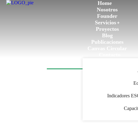
Home
Nosotros
Founder
Servicios
Proyectos
Blog
Publicaciones
Canvas Circular
Contacto
Tag: news
Ec
Indicadores ES
Capaci