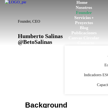
Home
Nosotros
Founder
Servicios
Founder, CEO
Proyectos
Blog
Publicaciones
Humberto Salinas
Canvas Circular
@BetoSalinas
Contacto
Ec
Indicadores ES
Capaci
Background