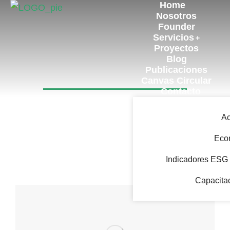
Home
Nosotros
Founder
Servicios
Proyectos
Blog
Publicaciones
Category: Reciclaje
Canvas Circular
Contacto
A
Eco
Indicadores ESG 
Capacita